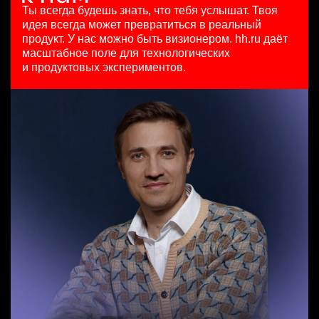
HeadHunter::Коммерческий департамент
з/п не указана
29 июл. 2026
Ты всегда будешь знать, что тебя услышат.
Твоя
7 авг. 2026
Ташкент
450000 ₽
идея всегда может превратиться в реальный
150000 ₽
Москва
продукт.
У нас можно быть визионером. hh.ru даёт
Нижний Новгород
масштабное поле для технологических
Менеджер по привлечению клиентов (B2B)
и продуктовых экспериментов.
HeadHunter::Телефонные продажи
Key Account Manager (EdTech)
8 авг. 2026
HeadHunter::Коммерческий департамент
100000 - 137000 ₽
7 авг. 2026
Ярославль
150000 ₽
Ярославль