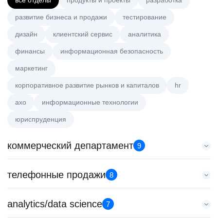
все отделы
продукты и проекты
разработка
развитие бизнеса и продажи
тестирование
дизайн
клиентский сервис
аналитика
финансы
информационная безопасность
маркетинг
корпоративное развитие рынков и капиталов
hr
axo
информационные технологии
юриспруденция
коммерческий департамент
9
Тренер по развитию компетенций продаж
телефонные продажи
8
HeadHunter::Коммерческий департамент
20 июл. 2026
Менеджер по продажам B2B
analytics/data science
з/п не указана
7
HeadHunter::Телефонные продажи
Ярославль