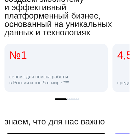
и эффективный
платформенный бизнес,
основанный на уникальных
данных и технологиях
4,5
2
сотр
средняя оценка hh.ru как работодателя **
в hh.
знаем, что для нас важно