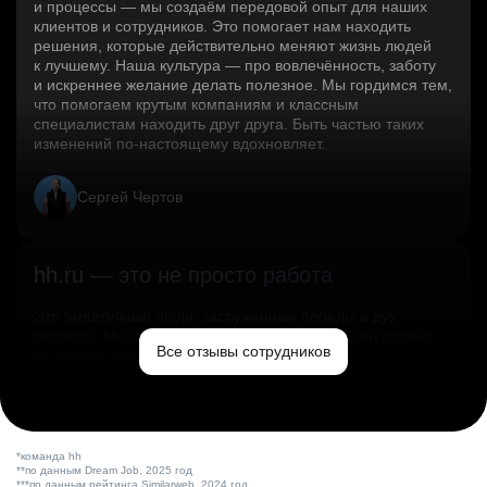
и процессы — мы создаём передовой опыт для наших
клиентов и сотрудников. Это помогает нам находить
решения, которые действительно меняют жизнь людей
к лучшему. Наша культура — про вовлечённость, заботу
и искреннее желание делать полезное. Мы гордимся тем,
что помогаем крутым компаниям и классным
специалистам находить друг друга. Быть частью таких
изменений по‑настоящему вдохновляет.
Сергей Чертов
hh.ru — это не просто работа
Это эмпатичные люди, заслуженные победы и дух
свободы. Мы помогаем миру и создаём лучший сервис
Все отзывы сотрудников
по поиску работы в стране.
Ольга Емельянова
*команда hh
**по данным Dream Job, 2025 год
***по данным рейтинга Similarweb, 2024 год