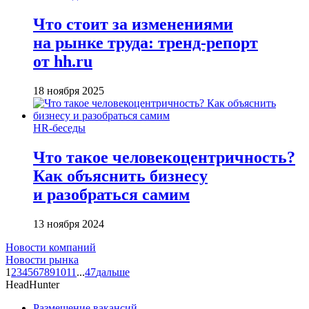
Что стоит за изменениями
на рынке труда: тренд-репорт
от hh.ru
18 ноября 2025
HR-беседы
Что такое человеко­центричность?
Как объяснить бизнесу
и разобраться самим
13 ноября 2024
Новости компаний
Новости рынка
1
2
3
4
5
6
7
8
9
10
11
...
47
дальше
HeadHunter
Размещение вакансий