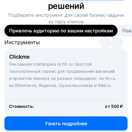
решений
Подберите инструмент для своей
бизнес-задачи
за пару кликов
Привлечь аудиторию по вашим настройкам
Пок
Инструменты
Инструменты
Инструменты
Виртуальный рекрутер
Clickme
Вакансия дня
Массовый подбор под ключ. Решите, сколько
Рекламная платформа от hh.ru: простой
Рекламный формат для вакансий на главной странице
кандидатов и когда вам нужно, и за дело возьмутся
технологичный сервис для продвижения вакансий
hh.ru. Увеличивает количество откликов
маркетологи, рекрутеры и проектные менеджеры
и проектов бизнеса на разных площадках: на hh.ru,
hh.ru с целым набором digital-инструментов
во ВКонтакте, Яндексе, Одноклассниках и Mail.ru
Стоимость:
от 200 000 ₽
Узнать подробнее
Стоимость:
от 500 ₽
Узнать подробнее
Узнать подробнее