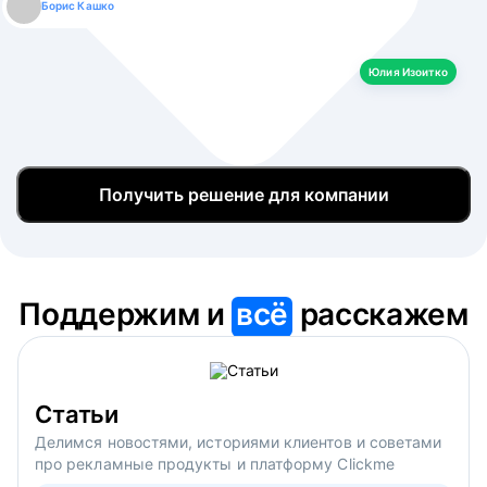
Борис Кашко
Юлия Изоитко
Александр Кулагин
Даниил Макаров
Екатерина Лазаренко
Юлия Изоитко
Получить решение для компании
Поддержим и
всё
расскажем
Статьи
Делимся новостями, историями клиентов и советами
про рекламные продукты и платформу Clickme