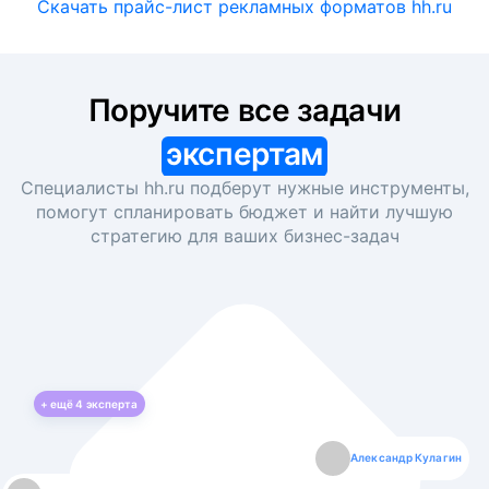
Скачать прайс-лист рекламных форматов hh.ru
Поручите все задачи
экспертам
Специалисты hh.ru подберут нужные инструменты,
помогут спланировать бюджет и найти лучшую
стратегию для ваших
бизнес-задач
+ ещё
4
эксперта
Екатерина Лазаренко
Александр Кулагин
Даниил Макаров
Борис Кашко
Юлия Изоитко