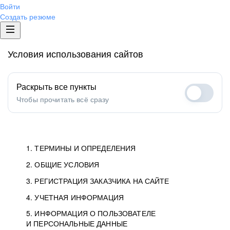
Войти
Создать резюме
Условия использования сайтов
Раскрыть все пункты
Чтобы прочитать всё сразу
1. ТЕРМИНЫ И ОПРЕДЕЛЕНИЯ
2. ОБЩИЕ УСЛОВИЯ
1.1. Хэдхантер
исполнитель, юридическое
лицо ООО «Хэдхантер», ИНН
Условия определяют отношения между Заказчиками,
3. РЕГИСТРАЦИЯ ЗАКАЗЧИКА НА САЙТЕ
7718620740, адрес: 129085,
Пользователями и Хэдхантер.
Как происходит регистрация Заказчиков
4. УЧЕТНАЯ ИНФОРМАЦИЯ
г. Москва, ул. Годовикова,
и Пользователей на Сайте.
Условия отражают то, как работает Хэдхантер, Сайт
5. ИНФОРМАЦИЯ О ПОЛЬЗОВАТЕЛЕ
Данные для доступа в Личный кабинет не должны
д.9, стр.10.
и все сервисы.
И ПЕРСОНАЛЬНЫЕ ДАННЫЕ
попадать к посторонним лицам. Для этого Заказчик
Мы перечисляем, какие документы нужны