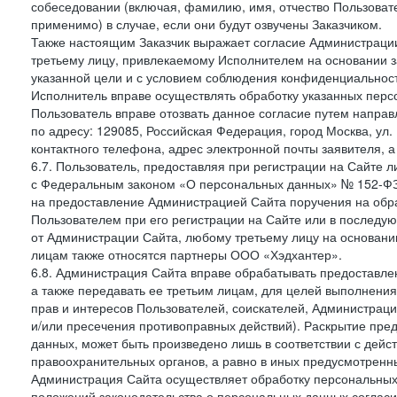
собеседовании (включая, фамилию, имя, отчество Пользоват
применимо) в случае, если они будут озвучены Заказчиком.
Также настоящим Заказчик выражает согласие Администраци
третьему лицу, привлекаемому Исполнителем на основании з
указанной цели и с условием соблюдения конфиденциальнос
Исполнитель вправе осуществлять обработку указанных персо
Пользователь вправе отозвать данное согласие путем напра
по адресу: 129085, Российская Федерация, город Москва, ул.
контактного телефона, адрес электронной почты заявителя, а
6.7. Пользователь, предоставляя при регистрации на Сайте 
с Федеральным законом «О персональных данных» № 152-ФЗ о
на предоставление Администрацией Сайта поручения на обр
Пользователем при его регистрации на Сайте или в последу
от Администрации Сайта, любому третьему лицу на основани
лицам также относятся партнеры ООО «Хэдхантер».
6.8. Администрация Сайта вправе обрабатывать предоставл
а также передавать ее третьим лицам, для целей выполнени
прав и интересов Пользователей, соискателей, Администраци
и/или пресечения противоправных действий). Раскрытие пр
данных, может быть произведено лишь в соответствии с дей
правоохранительных органов, а равно в иных предусмотренн
Администрация Сайта осуществляет обработку персональных
положений законодательства о персональных данных согласи