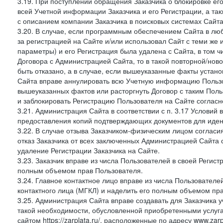
3.19. При поступлении обращения Заказчика о блокировке е
всей Учетной информации Заказчика и его Регистрации, а т
с описанием компании Заказчика в поисковых системах Сайт
3.20. В случае, если программным обеспечением Сайта в лю
за регистрацией на Сайте и/или использовал Сайт с теми же
параметры) и его Регистрация была удалена с Сайта, в том 
Договора с Администрацией Сайта, то в такой повторной/но
быть отказано, а в случае, если вышеуказанные факты уста
Сайта вправе аннулировать всю Учетную информацию Пользо
вышеуказанных фактов или расторгнуть Договор с таким По
и заблокировать Регистрацию Пользователя на Сайте согласн
3.21. Администрация Сайта в соответствии с п. 3.17 Условий
предоставления копий подтверждающих документов для идент
3.22. В случае отзыва Заказчиком-физическим лицом согласи
отказ Заказчика от всех заключенных Администрацией Сайта с
удаление Регистрации Заказчика на Сайте.
3.23. Заказчик вправе из числа Пользователей в своей Регист
полным объемом прав Пользователя.
3.24. Главное контактное лицо вправе из числа Пользователе
контактного лица (МГКЛ) и наделить его полным объемом пр
3.25. Администрация Сайта вправе создавать для Заказчика уче
такой необходимости, обусловленной приобретенными услугам
сайтом https://zarplata.ru/, расположенные по адресу www.zarpl