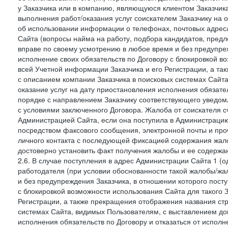
у Заказчика или в компанию, являющуюся клиентом Заказчика
выполнения работ/оказания услуг соискателем Заказчику на о
об использовании информации о телефонах, почтовых адреса
Сайта (вопросы найма на работу, подбора кандидатов, пред
вправе по своему усмотрению в любое время и без предупреж
исполнение своих обязательств по Договору с блокировкой в
всей Учетной информации Заказчика и его Регистрации, а т
с описанием компании Заказчика в поисковых системах Сайт
оказание услуг на дату приостановления исполнения обязате
порядке с направлением Заказчику соответствующего уведом
с условиями заключенного Договора. Жалоба от соискателя 
Администрацией Сайта, если она поступила в Администрацию 
посредством факсового сообщения, электронной почты и проч
личного контакта с последующей фиксацией содержания жал
достоверно установить факт получения жалобы и ее содержа
2.6. В случае поступления в адрес Администрации Сайта 1 (од
работодателя (при условии обоснованности такой жалобы/жа
и без предупреждения Заказчика, в отношении которого пост
с блокировкой возможности использования Сайта для такого 
Регистрации, а также прекращения отображения названия ст
системах Сайта, видимых Пользователям, с выставлением до
исполнения обязательств по Договору и отказаться от испол