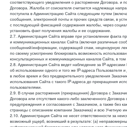
соответствующего уведомления о расторжении Договора. и п
Договора. Жалоба от соискателя считается надлежаще напра
поступила в Администрацию Сайта следующим путем (включая
сообщения, электронной почты и прочих средств связи, в уст
с последующей фиксацией содержания жалобы, через социа
установить факт получения жалобы и ее содержание.
2.7. Администрация Сайта вправе при установлении факта 
и коммуникационных каналах Сайта (включая различные сооб
сообщений/информации, содержащей спам, нецензурную лекс
по своему усмотрению блокировать возможность использов
консультационных и коммуникационных каналов Сайта, в том 
2.8. Администрация Сайта ведет наблюдение за IP-адресами 
об использовании одного и того же IP-адреса Пользователя 
в любое время и без предварительного уведомления Заказчи
использования Сайта с такого IP-адреса до прекращения исп
пользователями.
2.9. В случае расторжения (прекращения) Договора с Заказч
Договора или отсутствия какого-либо заключенного Договора
предупреждения и согласования с Заказчиком, а также без к
страницы с описанием компании Заказчика) и всю Учетную и
2.10. Администрация Сайта не несет ответственности за неи
возможный ущерб, возникший в результате: (а) неправомерн
информационной безопасности или нормального функциониров