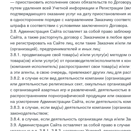
— приостановить исполнение своих обязательств по Договору
путем удаления всей Учетной информации и Регистрации (вк
подтверждающего оказание услуг на дату приостановления ис
в одностороннем порядке с направлением Заказчику соответ
штрафа в соответствии с условиями заключенного Договора.
3.8. Администрация Сайта оставляет за собой право заблоки
Сайта, а также расторгнуть договор с Заказчиком в любое в
не регистрировать на Сайте лиц, если такие Заказчик и/или 
(организаций), предпринимателей и иных лиц:
3.8.1. продвигающие свой товар(ы) и/или услугу(и) методом 
товара(ов) и/или услуг(и) от производителя/исполнителя к к
(компания-исполнитель) распространяет свои товар(ы) и/или 
а эти агенты, в свою очередь, привлекают других лиц для ра
3.8.2. в случае если вид деятельности компании (организаци
или деятельностью религиозных сект, оккультных организаций
с организацией азартных игр и развлечений, деятельностью 
распространением порнографической продукции или оказанием
на усмотрение Администрации Сайта, если деятельность ком
3.8.3. в случае, если вид(ы) деятельности компании (органи
законодательством;
3.8.4. в случае, если деятельность организации лица и/или З
3.9. Администрация Сайта оставляет за собой право в случа
указанные в п. 3.8.1.-3.8.3. настоящих Условий, приостанови