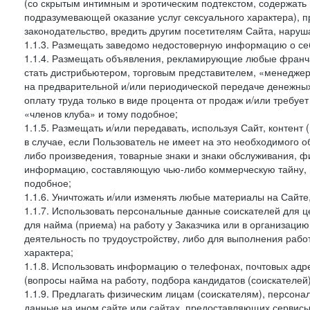
(со скрытым интимным и эротическим подтекстом, содержать
подразумевающей оказание услуг сексуального характера), 
законодательство, вредить другим посетителям Сайта, наруша
1.1.3. Размещать заведомо недостоверную информацию о себ
1.1.4. Размещать объявления, рекламирующие любые франча
стать дистрибьютером, торговым представителем, «менедже
на предварительной и/или периодической передаче денежны
оплату труда только в виде процента от продаж и/или требуе
«членов клуба» и тому подобное;
1.1.5. Размещать и/или передавать, используя Сайт, контент
в случае, если Пользователь не имеет на это необходимого 
либо произведения, товарные знаки и знаки обслуживания,
информацию, составляющую чью-либо коммерческую тайну, и
подобное;
1.1.6. Уничтожать и/или изменять любые материалы на Сайте
1.1.7. Использовать персональные данные соискателей для ц
для найма (приема) на работу у Заказчика или в организаци
деятельность по трудоустройству, либо для выполнения рабо
характера;
1.1.8. Использовать информацию о телефонах, почтовых адре
(вопросы найма на работу, подбора кандидатов (соискателей
1.1.9. Предлагать физическим лицам (соискателям), персон
данные на ином сайте или сайтах, предоставляющих сервисы 