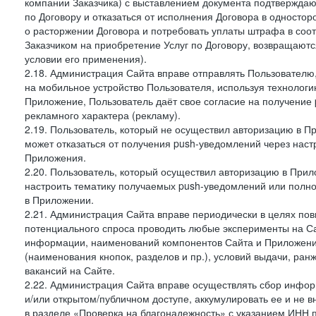
компании Заказчика) с выставлением документа подтверждаю
по Договору и отказаться от исполнения Договора в односто
о расторжении Договора и потребовать уплаты штрафа в соот
Заказчиком на приобретение Услуг по Договору, возвращаютс
условии его применения).
2.18. Администрация Сайта вправе отправлять Пользовател
на мобильное устройство Пользователя, используя технолог
Приложение, Пользователь даёт свое согласие на получение
рекламного характера (рекламу).
2.19. Пользователь, который не осуществил авторизацию в Пр
может отказаться от получения push-уведомлений через наст
Приложения.
2.20. Пользователь, который осуществил авторизацию в Прил
настроить тематику получаемых push-уведомлений или полнос
в Приложении.
2.21. Администрация Сайта вправе периодически в целях пов
потенциального спроса проводить любые эксперименты на Са
информации, наименований компонентов Сайта и Приложени
(наименования кнопок, разделов и пр.), условий выдачи, ран
вакансий на Сайте.
2.22. Администрация Сайта вправе осуществлять сбор инфо
и/или открытом/публичном доступе, аккумулировать ее и не в
в разделе «Проверка на благонадежность» с указанием ИНН 